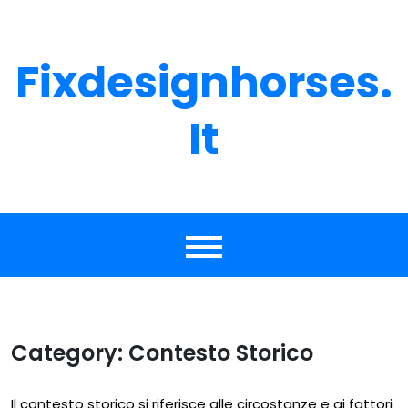
Skip
to
content
Fixdesignhorses.
It
Category:
Contesto Storico
Il contesto storico si riferisce alle circostanze e ai fattori