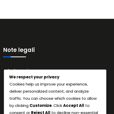
Note legali
La tua privacy
We respect your privacy
Accordo con l’utente
Cookies help us improve your experience,
Contattaci
deliver personalized content, and analyze
Cookie e tracciamento
traffic. You can choose which cookies to allow
Chi siamo
by clicking
Customize
. Click
Accept All
to
consent or
Reject All
to decline non-essential