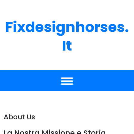
Skip
to
content
Fixdesignhorses.
It
About Us
La Nostra Missione e Storia