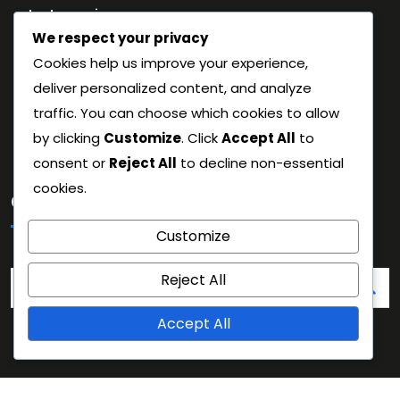
La tua privacy
We respect your privacy
Accordo con l’utente
Cookies help us improve your experience,
Contattaci
deliver personalized content, and analyze
Cookie e tracciamento
traffic. You can choose which cookies to allow
Chi siamo
by clicking
Customize
. Click
Accept All
to
consent or
Reject All
to decline non-essential
cookies.
Cerca
Customize
Search
Reject All
for:
Accept All